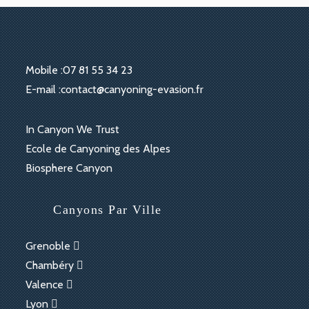
Mobile :
07 81 55 34 23
S’ouvre
E-mail :
contact@canyoning-evasion.fr
dans
votre
S’ouvre
In Canyon We Trust
application
dans
S’ouvre
Ecole de Canyoning des Alpes
un
dans
S’ouvre
Biosphere Canyon
nouvel
un
dans
onglet
nouvel
un
Canyons Par Ville
onglet
nouvel
onglet
Grenoble
Chambéry
Valence
Lyon