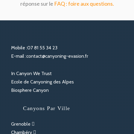
réponse sur le
FAQ : foire aux questions.
Mobile :
07 81 55 34 23
S’ouvre
E-mail :
contact@canyoning-evasion.fr
dans
votre
S’ouvre
In Canyon We Trust
application
dans
S’ouvre
Ecole de Canyoning des Alpes
un
dans
S’ouvre
Biosphere Canyon
nouvel
un
dans
onglet
nouvel
un
Canyons Par Ville
onglet
nouvel
onglet
Grenoble
Chambéry